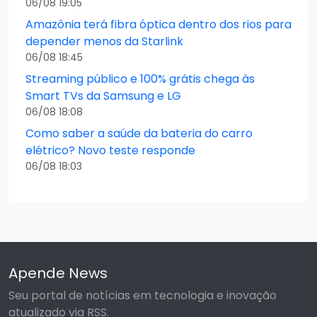
06/08 19:05
Amazônia terá fibra óptica dentro dos rios para
depender menos da Starlink
06/08 18:45
Streaming público e 100% grátis chega às
Smart TVs da Samsung e LG
06/08 18:08
Como saber a saúde da bateria do carro
elétrico? Novo teste responde
06/08 18:03
Apende News
Seu portal de notícias em tecnologia e inovação
atualizado via RSS.