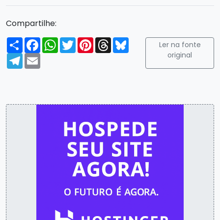
Compartilhe:
Compartilhar
Facebook
WhatsApp
Twitter
Pinterest
Threads
Bluesky
Ler na fonte
original
Telegram
Email