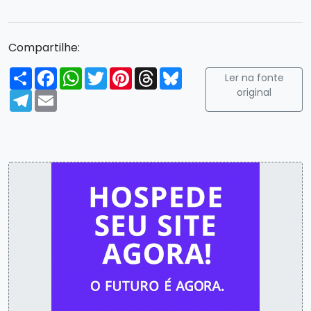
Compartilhe:
Compartilhar
Facebook
WhatsApp
Twitter
Pinterest
Threads
Bluesky
Ler na fonte
original
Telegram
Email