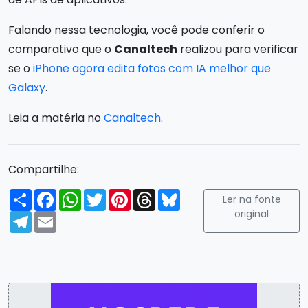
Falando nessa tecnologia, você pode conferir o
comparativo que o
Canaltech
realizou para verificar
se o
iPhone agora edita fotos com IA melhor que
Galaxy
.
Leia a matéria no
Canaltech
.
Compartilhe:
Compartilhar
Facebook
WhatsApp
Twitter
Pinterest
Threads
Bluesky
Ler na fonte
original
Telegram
Email