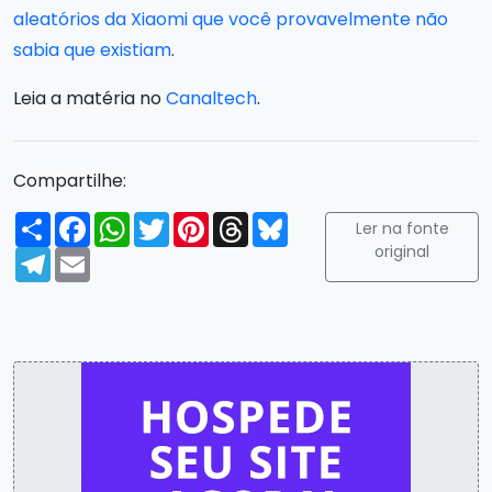
aleatórios da Xiaomi que você provavelmente não
sabia que existiam
.
Leia a matéria no
Canaltech
.
Compartilhe:
Compartilhar
Facebook
WhatsApp
Twitter
Pinterest
Threads
Bluesky
Ler na fonte
original
Telegram
Email