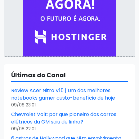
Últimas do Canal
Review Acer Nitro V15 | Um dos melhores
notebooks gamer custo-benefício de hoje
09/08 23:01
Chevrolet Volt: por que pioneiro dos carros
elétricos da GM saiu de linha?
09/08 22:01
6 astros de Hollywood que têm envolvimento