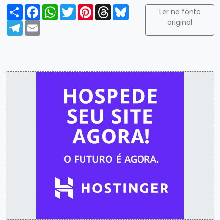
Compartilhar
Facebook
WhatsApp
Twitter
Pinterest
Threads
Bluesky
Ler na fonte
original
Telegram
Email