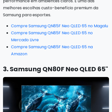
performance em ambientes claros. É uma das
melhores escolhas custo-benefício premium da
Samsung para esportes.
Compre Samsung QN85F Neo QLED 65 no Magalu
Compre Samsung QN85F Neo QLED 65 no
Mercado Livre
Compre Samsung QN85F Neo QLED 65 na
Amazon
3. Samsung QN80F Neo QLED 65"