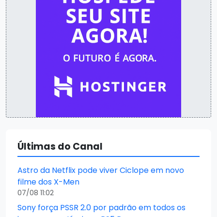
Últimas do Canal
Astro da Netflix pode viver Ciclope em novo
filme dos X-Men
07/08 11:02
Sony força PSSR 2.0 por padrão em todos os