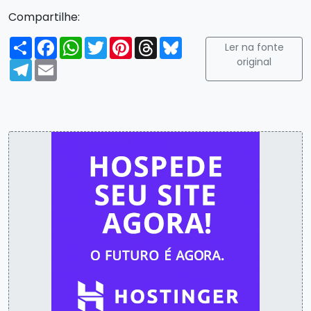
Compartilhe:
Compartilhar
Facebook
WhatsApp
Twitter
Pinterest
Threads
Bluesky
Ler na fonte
original
Telegram
Email