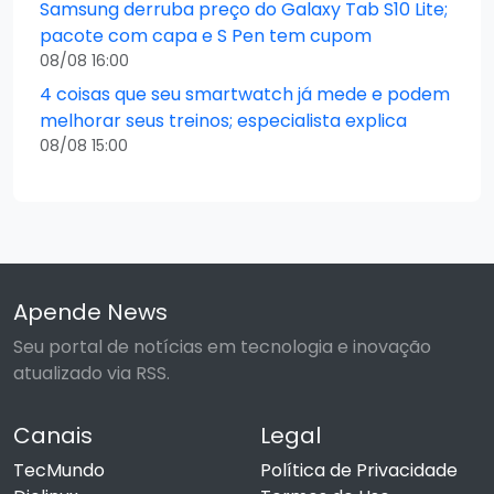
Samsung derruba preço do Galaxy Tab S10 Lite;
pacote com capa e S Pen tem cupom
08/08 16:00
4 coisas que seu smartwatch já mede e podem
melhorar seus treinos; especialista explica
08/08 15:00
Apende News
Seu portal de notícias em tecnologia e inovação
atualizado via RSS.
Canais
Legal
TecMundo
Política de Privacidade