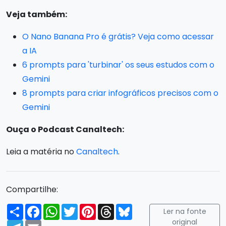
Veja também:
O Nano Banana Pro é grátis? Veja como acessar
a IA
6 prompts para 'turbinar' os seus estudos com o
Gemini
8 prompts para criar infográficos precisos com o
Gemini
Ouça o Podcast Canaltech:
Leia a matéria no
Canaltech
.
Compartilhe:
Compartilhar
Facebook
WhatsApp
Twitter
Pinterest
Threads
Bluesky
Ler na fonte
original
Telegram
Email