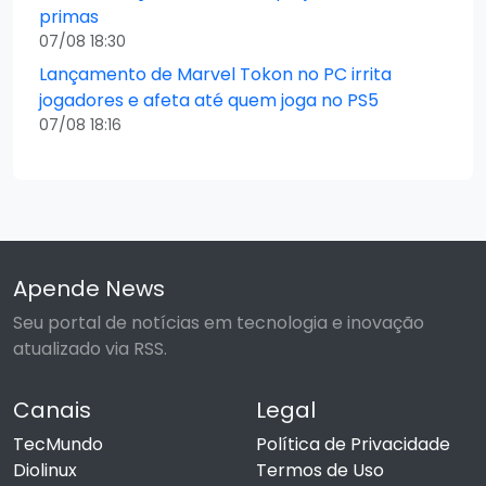
primas
07/08 18:30
Lançamento de Marvel Tokon no PC irrita
jogadores e afeta até quem joga no PS5
07/08 18:16
Apende News
Seu portal de notícias em tecnologia e inovação
atualizado via RSS.
Canais
Legal
TecMundo
Política de Privacidade
Diolinux
Termos de Uso