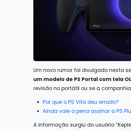
Um novo rumor foi divulgado nesta se
um modelo de PS Portal com tela OL
revisão no portátil ou se a companhia
Por que o PS Vita deu errado?
Ainda vale a pena assinar a PS Plu
A informação surgiu do usuário “Keple