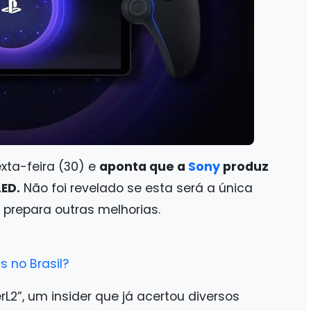
xta-feira (30) e
aponta que a
Sony
produz
ED.
Não foi revelado se esta será a única
 prepara outras melhorias.
s no Brasil?
rL2”, um insider que já acertou diversos