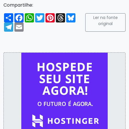
Compartilhe:
Compartilhar
Facebook
WhatsApp
Twitter
Pinterest
Threads
Bluesky
Ler na fonte
original
Telegram
Email