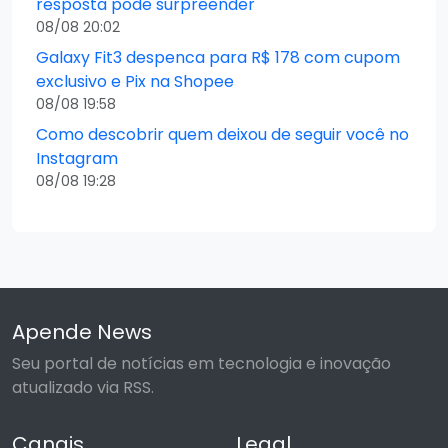
resposta pode surpreender
08/08 20:02
Galaxy Fit3 despenca para R$ 178 com cupom
exclusivo e Pix na Shopee
08/08 19:58
Como descobrir quem deixou de seguir você no
Instagram
08/08 19:28
Apende News
Seu portal de notícias em tecnologia e inovação
atualizado via RSS.
Canais
Legal