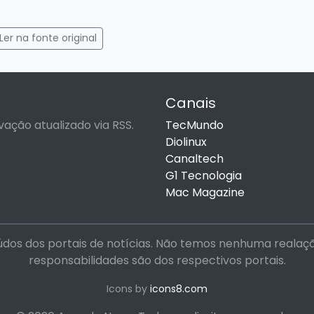
gram
mail
Ler na fonte original
Canais
vação atualizado via RSS.
TecMundo
Diolinux
Canaltech
G1 Tecnologia
Mac Magazine
dos dos portais de notícias. Não temos nenhuma realação 
responsabilidades são dos respectivos portais.
Icons by
icons8.com