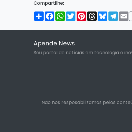
Compartilhe:
Compartilhar
Facebook
WhatsApp
Twitter
Pinterest
Threads
Bluesky
Tele
E
Apende News
Seu portal de notícias em tecnologia e ino
Não nos resposabilizamos pelos conteú