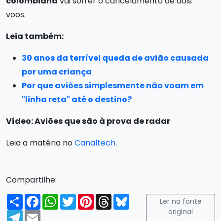
colombiana
vai sofrer o cancelamento de dois
voos.
Leia também:
30 anos da terrível queda de avião causada
por uma criança
Por que aviões simplesmente não voam em
"linha reta" até o destino?
Vídeo: Aviões que são à prova de radar
Leia a matéria no
Canaltech
.
Compartilhe:
Compartilhar
Facebook
WhatsApp
Twitter
Pinterest
Threads
Bluesky
Ler na fonte
original
Telegram
Email