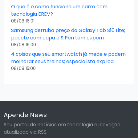
O que é e como funciona um carro com
tecnologia EREV?
08/08 16:01
Samsung derruba preço do Galaxy Tab S10 Lite;
pacote com capa e S Pen tem cupom
08/08 16:00
4 coisas que seu smartwatch já mede e podem
melhorar seus treinos; especialista explica
08/08 15:00
Apende News
Seu portal de notícias em tecnologia e inovação
atualizado via RSS.