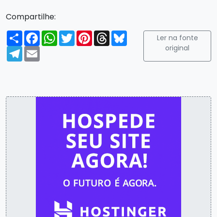
Compartilhe:
Compartilhar
Facebook
WhatsApp
Twitter
Pinterest
Threads
Bluesky
Ler na fonte
original
Telegram
Email