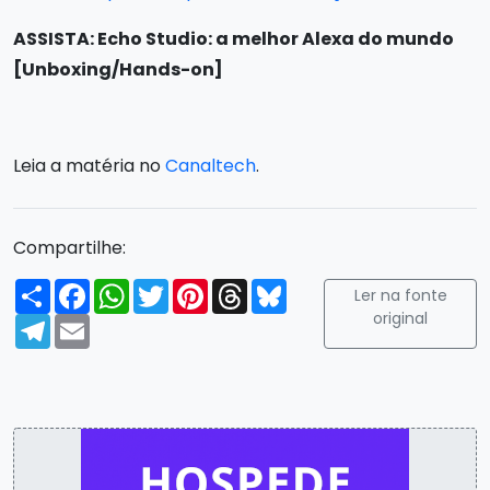
ASSISTA: Echo Studio: a melhor Alexa do mundo
[Unboxing/Hands-on]
Leia a matéria no
Canaltech
.
Compartilhe:
Compartilhar
Facebook
WhatsApp
Twitter
Pinterest
Threads
Bluesky
Ler na fonte
original
Telegram
Email