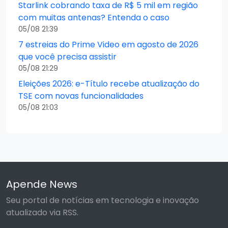
Starlink cobrando taxa de R$ 5 mil em região
com muitas antenas? Entenda o caso
05/08 21:39
7 estreias do Prime Video em agosto de 2026
que você precisa assistir
05/08 21:29
Eleições 2026: e-Título recebe atualização do
TSE com novas funcionalidades
05/08 21:03
Apende News
Seu portal de notícias em tecnologia e inovação
atualizado via RSS.