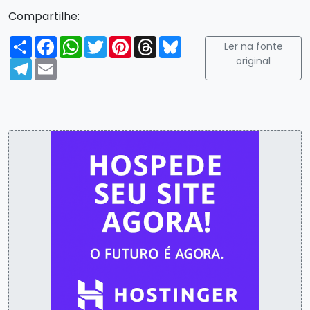
Compartilhe:
Compartilhar
Facebook
WhatsApp
Twitter
Pinterest
Threads
Bluesky
Ler na fonte
original
Telegram
Email