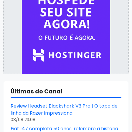
Últimas do Canal
Review Headset Blackshark V3 Pro | O topo de
linha da Razer impressiona
08/08 23:08
Fiat 147 completa 50 anos: relembre a história