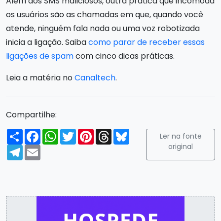
Além dos SMS maliciosos, outra prática que incomoda
os usuários são as chamadas em que, quando você
atende, ninguém fala nada ou uma voz robotizada
inicia a ligação. Saiba
como parar de receber essas
ligações de spam
com cinco dicas práticas.
Leia a matéria no
Canaltech
.
Compartilhe:
Compartilhar
Facebook
WhatsApp
Twitter
Pinterest
Threads
Bluesky
Ler na fonte
original
Telegram
Email