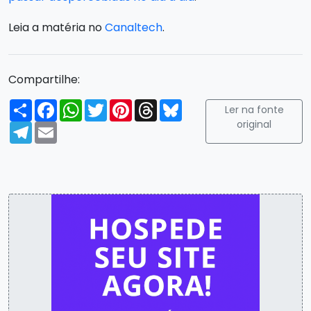
Leia a matéria no
Canaltech
.
Compartilhe:
Compartilhar
Facebook
WhatsApp
Twitter
Pinterest
Threads
Bluesky
Ler na fonte
original
Telegram
Email