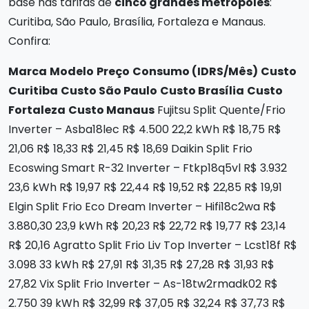
base nas tarifas de
cinco grandes metrópoles
:
Curitiba, São Paulo, Brasília, Fortaleza e Manaus.
Confira:
Marca
Modelo
Preço
Consumo (IDRS/Mês)
Custo
Curitiba
Custo São Paulo
Custo Brasília
Custo
Fortaleza
Custo Manaus
Fujitsu Split Quente/Frio
Inverter – Asba18lec R$ 4.500 22,2 kWh R$ 18,75 R$
21,06 R$ 18,33 R$ 21,45 R$ 18,69 Daikin Split Frio
Ecoswing Smart R-32 Inverter – Ftkp18q5vl R$ 3.932
23,6 kWh R$ 19,97 R$ 22,44 R$ 19,52 R$ 22,85 R$ 19,91
Elgin Split Frio Eco Dream Inverter – Hifi18c2wa R$
3.880,30 23,9 kWh R$ 20,23 R$ 22,72 R$ 19,77 R$ 23,14
R$ 20,16 Agratto Split Frio Liv Top Inverter – Lcst18f R$
3.098 33 kWh R$ 27,91 R$ 31,35 R$ 27,28 R$ 31,93 R$
27,82 Vix Split Frio Inverter – As-18tw2rmadk02 R$
2.750 39 kWh R$ 32,99 R$ 37,05 R$ 32,24 R$ 37,73 R$