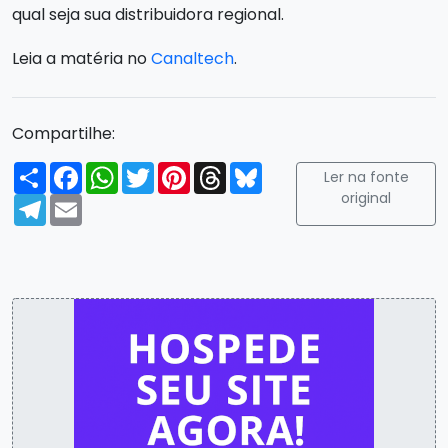
qual seja sua distribuidora regional.
Leia a matéria no
Canaltech
.
Compartilhe:
Compartilhar
Facebook
WhatsApp
Twitter
Pinterest
Threads
Bluesky
Ler na fonte
original
Telegram
Email