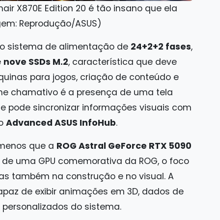
ir X870E Edition 20 é tão insano que ela
agem: Reprodução/ASUS)
o sistema de alimentação de
24+2+2 fases
,
é
nove SSDs M.2
, característica que deve
uinas para jogos, criação de conteúdo e
e chamativo é a presença de uma tela
ue pode sincronizar informações visuais com
do
Advanced ASUS InfoHub
.
 menos que a
ROG Astral GeForce RTX 5090
ar de uma GPU comemorativa da ROG, o foco
as também na construção e no visual. A
paz de exibir animações em 3D, dados de
personalizados do sistema.