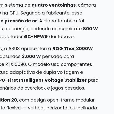
um sistema de
quatro ventoinhas
, câmara
 na GPU. Segundo a fabricante, esse
 e pressão de ar
. A placa também foi
s de energia, podendo consumir até
800 W
 adaptador
GC-HPWR
destacável.
, a ASUS apresentou a
ROG Thor 3000W
 absurdos
3.000 W
pensada para
ce RTX 5090. O modelo usa componentes
etura adaptativa de dupla voltagem e
U-First Intelligent Voltage Stabilizer
para
enários de overclock e jogos pesados.
tion 20
, com design open-frame modular,
flexível — vertical, horizontal ou inclinado.