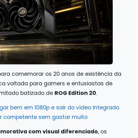
para comemorar os 20 anos de existência da
ca voltada para gamers e entusiastas de
limitado batizado de
ROG Edition 20
.
gar bem em 1080p e sair do vídeo integrado
r competente sem gastar muito
morativa com visual diferenciado
, os