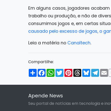
Em alguns casos, jogadores acabam
trabalho ou produção, e não de divers
consumimos jogos e, em certas situa
causado pelo excesso de jogos, o ga
Leia a matéria no
Canaltech
.
Compartilhe:
Compartilhar
Facebook
WhatsApp
Twitter
Pinterest
Threads
Bluesky
Tele
E
Apende News
Seu portal de notícias em tecnologia e ino