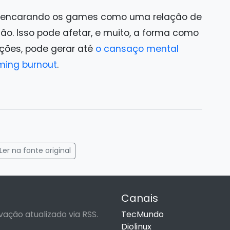
 encarando os games como uma relação de
ão. Isso pode afetar, e muito, a forma como
ções, pode gerar até
o cansaço mental
ming burnout
.
gram
mail
Ler na fonte original
Canais
vação atualizado via RSS.
TecMundo
Diolinux