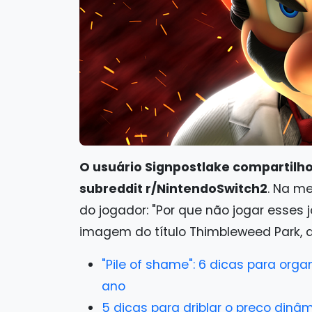
O usuário Signpostlake compartilh
subreddit r/NintendoSwitch2
. Na m
do jogador: "Por que não jogar esses 
imagem do título Thimbleweed Park, d
"Pile of shame": 6 dicas para orga
ano
5 dicas para driblar o preço dinâ