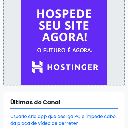
Últimas do Canal
Usuário cria app que desliga PC e impede cabo
da placa de vídeo de derreter