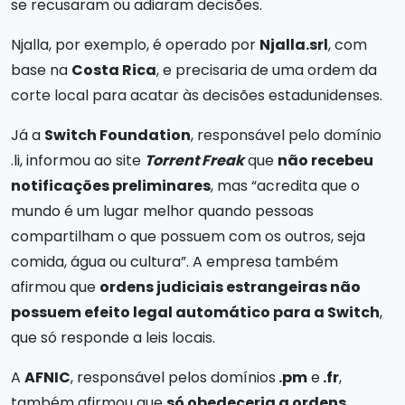
se recusaram ou adiaram decisões.
Njalla, por exemplo, é operado por
Njalla.srl
, com
base na
Costa Rica
, e precisaria de uma ordem da
corte local para acatar às decisões estadunidenses.
Já a
Switch Foundation
, responsável pelo domínio
.li, informou ao site
Torrent Freak
que
não recebeu
notificações preliminares
, mas “acredita que o
mundo é um lugar melhor quando pessoas
compartilham o que possuem com os outros, seja
comida, água ou cultura”. A empresa também
afirmou que
ordens judiciais estrangeiras não
possuem efeito legal automático para a Switch
,
que só responde a leis locais.
A
AFNIC
, responsável pelos domínios
.pm
e
.fr
,
também afirmou que
só obedeceria a ordens