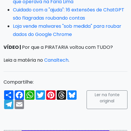
que operava na Faria Lima
Cuidado com a "ajuda": 16 extensões de ChatGPT
são flagradas roubando contas
Loja vende malwares "sob medida" para roubar
dados do Google Chrome
VÍDEO |
Por que a PIRATARIA voltou com TUDO?
Leia a matéria no
Canaltech
.
Compartilhe:
Compartilhar
Facebook
WhatsApp
Twitter
Pinterest
Threads
Bluesky
Ler na fonte
original
Telegram
Email