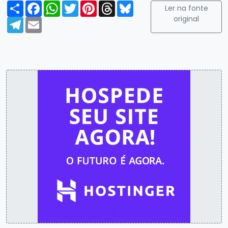
Compartilhar
Facebook
WhatsApp
Twitter
Pinterest
Threads
Bluesky
Ler na fonte
original
Telegram
Email