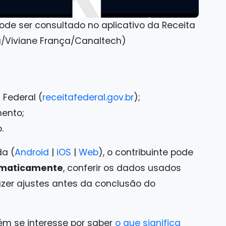
de ser consultado no aplicativo da Receita
a/Viviane França/Canaltech)
 Federal (
receitafederal.gov.br
);
mento;
.
da (
Android
|
iOS
|
Web
), o contribuinte pode
tomaticamente
, conferir os dados usados
fazer ajustes antes da conclusão do
ém se interesse por saber
o que significa