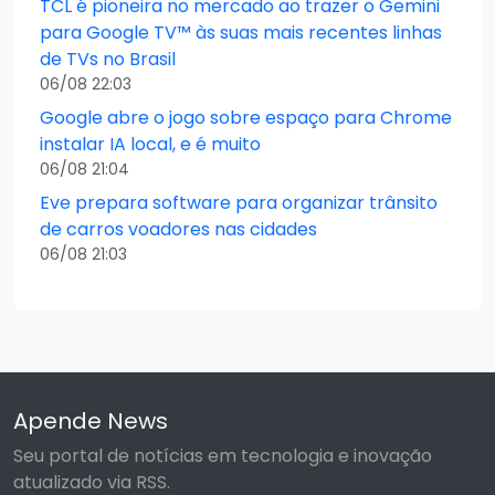
TCL é pioneira no mercado ao trazer o Gemini
para Google TV™ às suas mais recentes linhas
de TVs no Brasil
06/08 22:03
Google abre o jogo sobre espaço para Chrome
instalar IA local, e é muito
06/08 21:04
Eve prepara software para organizar trânsito
de carros voadores nas cidades
06/08 21:03
Apende News
Seu portal de notícias em tecnologia e inovação
atualizado via RSS.