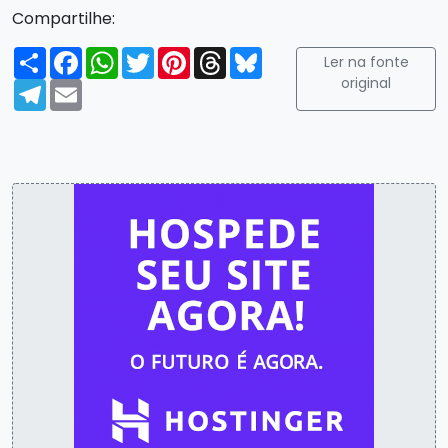
Compartilhe:
Compartilhar
Facebook
WhatsApp
Twitter
Pinterest
Threads
Bluesky
Ler na fonte
original
Telegram
Email