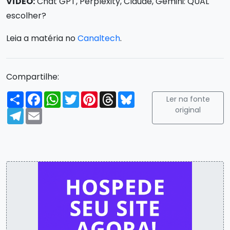
VÍDEO:
Chat GPT, Perplexity, Claude, Gemini: QUAL
escolher?
Leia a matéria no
Canaltech
.
Compartilhe:
Compartilhar
Facebook
WhatsApp
Twitter
Pinterest
Threads
Bluesky
Ler na fonte
original
Telegram
Email