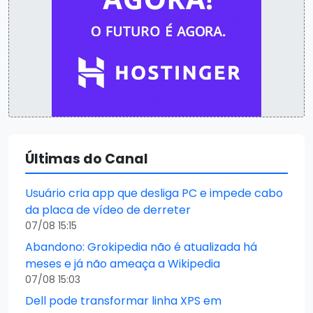
Últimas do Canal
Usuário cria app que desliga PC e impede cabo
da placa de vídeo de derreter
07/08 15:15
Abandono: Grokipedia não é atualizada há
meses e já não ameaça a Wikipedia
07/08 15:03
Dell pode transformar linha XPS em