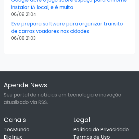
instalar IA local, e é muito
06/08 21:04
Eve prepara software para organizar trânsito
de carros voadores nas cidades
06/08 21:03
Apende News
Seu portal de notícias em tecnologia e inovação
atualizado via RSS.
Canais
Legal
TecMundo
Política de Privacidade
Diolinux
Termos de Uso