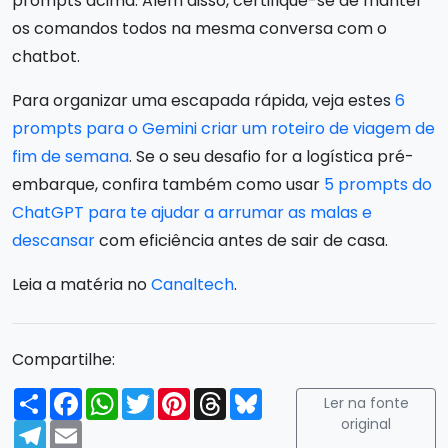
prompts acima. Além disso, certifique-se de manter
os comandos todos na mesma conversa com o
chatbot.
Para organizar uma escapada rápida, veja estes
6
prompts para o Gemini criar um roteiro de viagem de
fim de semana
. Se o seu desafio for a logística pré-
embarque, confira também como usar
5 prompts do
ChatGPT para te ajudar a arrumar as malas e
descansar
com eficiência antes de sair de casa.
Leia a matéria no
Canaltech
.
Compartilhe:
Compartilhar
Facebook
WhatsApp
Twitter
Pinterest
Threads
Bluesky
Ler na fonte
original
Telegram
Email