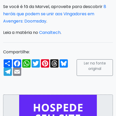
Se você é fã da Marvel, aproveite para descobrir
8
heróis que podem se unir aos Vingadores em
Avengers: Doomsday
.
Leia a matéria no
Canaltech
.
Compartilhe:
Compartilhar
Facebook
WhatsApp
Twitter
Pinterest
Threads
Bluesky
Ler na fonte
original
Telegram
Email