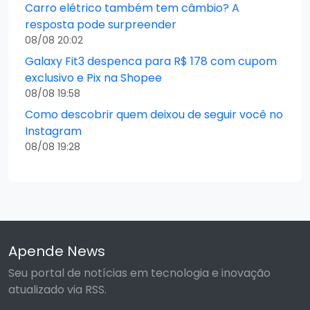
Carro elétrico também tem câmbio? A
resposta pode surpreender
08/08 20:02
Galaxy Fit3 despenca para R$ 178 com cupom
exclusivo e Pix na Shopee
08/08 19:58
Como descobrir quem deixou de seguir você no
Instagram
08/08 19:28
Apende News
Seu portal de notícias em tecnologia e inovação
atualizado via RSS.