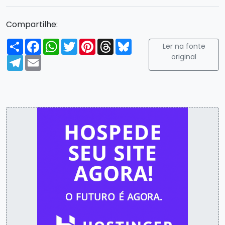
Compartilhe:
Compartilhar
Facebook
WhatsApp
Twitter
Pinterest
Threads
Bluesky
Ler na fonte
original
Telegram
Email