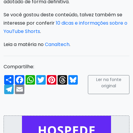
adotado de forma definitiva.
Se você gostou deste conteúdo, talvez também se
interesse por conferir
10 dicas e informações sobre o
YouTube Shorts
.
Leia a matéria no
Canaltech
.
Compartilhe:
Compartilhar
Facebook
WhatsApp
Twitter
Pinterest
Threads
Bluesky
Ler na fonte
original
Telegram
Email