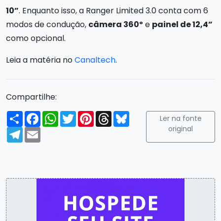
10”
. Enquanto isso, a Ranger Limited 3.0 conta com 6
modos de condução,
câmera 360º
e
painel de 12,4”
como opcional.
Leia a matéria no
Canaltech
.
Compartilhe:
Compartilhar
Facebook
WhatsApp
Twitter
Pinterest
Threads
Bluesky
Ler na fonte
original
Telegram
Email