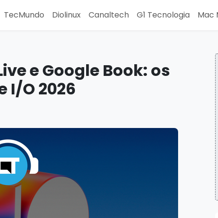
TecMundo
Diolinux
Canaltech
G1 Tecnologia
Mac 
ive e Google Book: os
 I/O 2026