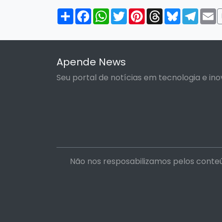
Compartilhar
Facebook
WhatsApp
Twitter
Pinterest
Threads
Bluesky
Tele
E
Apende News
Seu portal de notícias em tecnologia e ino
Não nos resposabilizamos pelos conteú