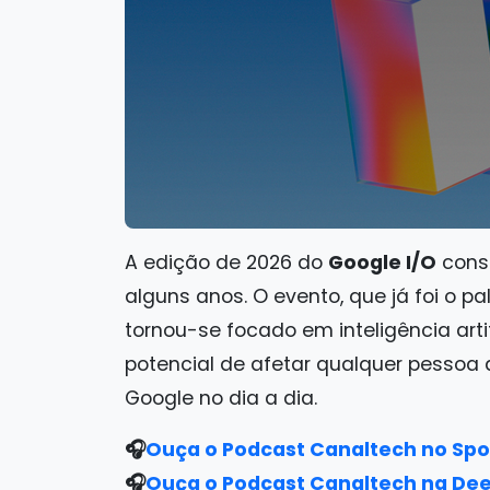
A edição de 2026 do
Google I/O
conso
alguns anos. O evento, que já foi o p
tornou-se focado em inteligência arti
potencial de afetar qualquer pessoa 
Google no dia a dia.
🎧
Ouça o Podcast Canaltech no Spo
🎧
Ouça o Podcast Canaltech na De