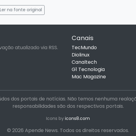
gram
mail
Ler na fonte original
Canais
vação atualizado via RSS.
TecMundo
Diolinux
Canaltech
G1 Tecnologia
Mac Magazine
dos dos portais de notícias. Não temos nenhuma realação 
responsabilidades são dos respectivos portais.
Icons by
icons8.com
© 2026 Apende News. Todos os direitos reservados.