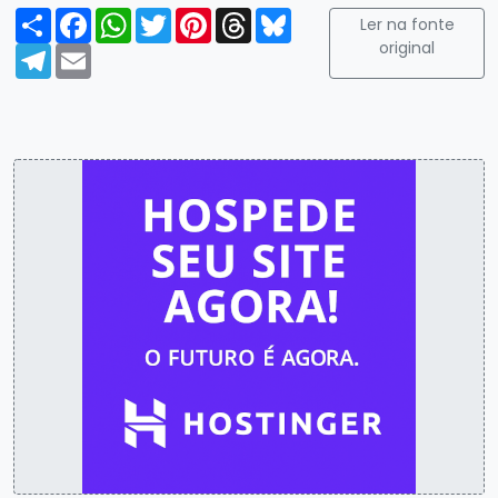
Compartilhar
Facebook
WhatsApp
Twitter
Pinterest
Threads
Bluesky
Ler na fonte
original
Telegram
Email