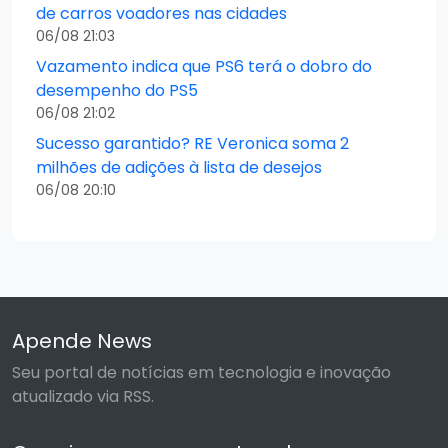
de carros voadores nas cidades
06/08 21:03
Vazamento indica que PS6 terá o dobro do
desempenho do PS5
06/08 21:02
Sucesso garantido? RE Veronica soma 2
milhões de adições à lista de desejos
06/08 20:10
Apende News
Seu portal de notícias em tecnologia e inovação
atualizado via RSS.