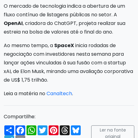
O mercado de tecnologia indica a abertura de um
fluxo contínuo de listagens públicas no setor. A
OpenAI
, criadora do ChatGPT, projeta realizar sua
estreia na bolsa de valores até o final do ano.
Ao mesmo tempo, a
SpaceX
inicia rodadas de
negociação com investidores nesta semana para
lançar ações vinculadas à sua fusão com a startup
xAI, de Elon Musk, mirando uma avaliação corporativa
de US$ 1,75 trilhão.
Leia a matéria no
Canaltech
.
Compartilhe:
Compartilhar
Facebook
WhatsApp
Twitter
Pinterest
Threads
Bluesky
Ler na fonte
original
Telegram
Email