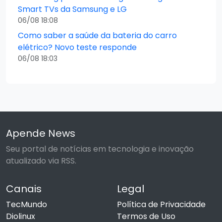
Smart TVs da Samsung e LG
06/08 18:08
Como saber a saúde da bateria do carro
elétrico? Novo teste responde
06/08 18:03
Apende News
Seu portal de notícias em tecnologia e inovação
atualizado via RSS.
Canais
Legal
TecMundo
Política de Privacidade
Diolinux
Termos de Uso