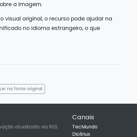
 sobre a imagem.
visual original, o recurso pode ajudar na
gnificado no idioma estrangeiro, o que
gram
mail
Ler na fonte original
Canais
vação atualizado via RSS.
TecMundo
Diolinux