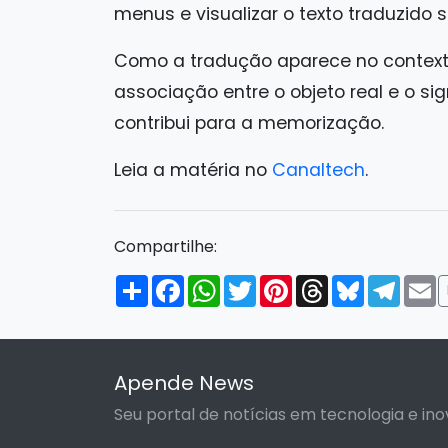
menus e visualizar o texto traduzido
Como a tradução aparece no contexto 
associação entre o objeto real e o si
contribui para a memorização.
Leia a matéria no
Canaltech
.
Compartilhe:
Compartilhar
Facebook
WhatsApp
Twitter
Pinterest
Threads
Bluesky
Tele
E
Apende News
Seu portal de notícias em tecnologia e ino