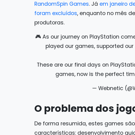
RandomSpin Games
. Já
em janeiro d
foram excluídos
, enquanto no mês de 
produtoras.
🎮 As our journey on PlayStation com
played our games, supported our r
These are our final days on PlayStati
games, now is the perfect ti
— Webnetic (@
O problema dos jogo
De forma resumida, estes games são 
características: desenvolvimento guia