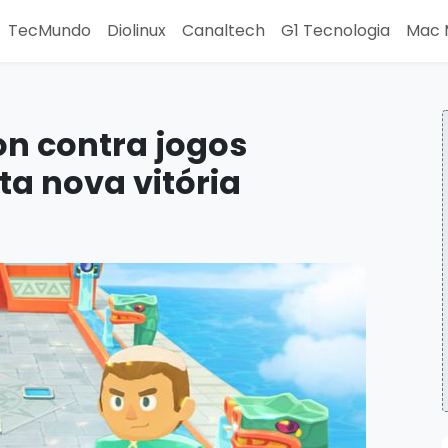
TecMundo
Diolinux
Canaltech
G1 Tecnologia
Mac 
on contra jogos
a nova vitória