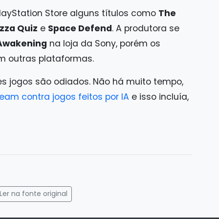
layStation Store alguns títulos como
The
zza Quiz
e
Space Defend
. A produtora se
 Awakening
na loja da Sony, porém os
m outras plataformas.
es jogos são odiados. Não há muito tempo,
am contra jogos feitos por IA
e isso incluía,
gram
mail
Ler na fonte original