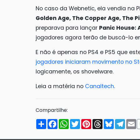
No caso da Webnetic, ela vendia na P
Golden Age, The Copper Age, The Pi
preparava para lançar
Panic House:
jogadores agora terão de buscá-lo e
E não é apenas no PS4 e PS5 que est
jogadores iniciaram movimento no Ste
logicamente, os shovelware.
Leia a matéria no
Canaltech
.
Compartilhe:
Compartilhar
Facebook
WhatsApp
Twitter
Pinterest
Threads
Bluesky
Tele
E