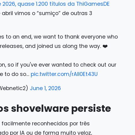
e 2026, quase 1.200 títulos da ThiGamesDE
abril vimos o “sumiço” de outras 3
es to an end, we want to thank everyone who
eleases, and joined us along the way. ❤️
on, so if you've ever wanted to check out our
me to do so…
pic.twitter.com/rAlI0Et43U
Webnetic2)
June 1, 2026
s shovelware persiste
facilmente reconhecidos por três
do por IA ou de forma muito veloz,