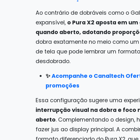
Ao contrário de dobráveis como o Gala
expansível,
o Pura X2 aposta em um g
quando aberto, adotando proporçõe
dobra exatamente no meio como um li
de tela que pode lembrar um formato
desdobrado.
✨
Acompanhe o Canaltech Ofert
promoções
Essa configuração sugere uma experi
interrupção visual na dobra e foco
aberto
. Complementando o design,
fazer jus ao display principal. A co
formato diferenciado do Pura X2, qu