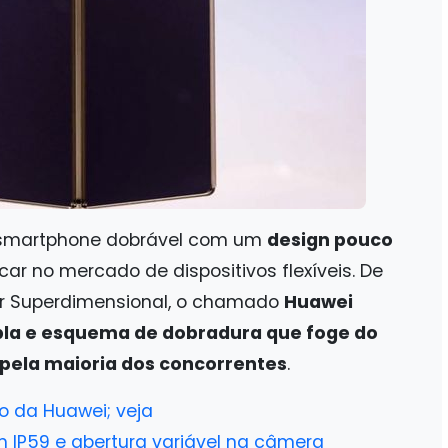
 smartphone dobrável com um
design pouco
ar no mercado de dispositivos flexíveis. De
r Superdimensional, o chamado
Huawei
pla e esquema de dobradura que foge do
o pela maioria dos concorrentes
.
o da Huawei; veja
m IP59 e abertura variável na câmera