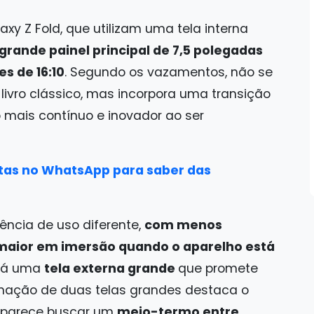
xy Z Fold, que utilizam uma tela interna
rande painel principal de 7,5 polegadas
s de 16:10
. Segundo os vazamentos, não se
vro clássico, mas incorpora uma transição
 mais contínuo e inovador ao ser
as no WhatsApp para saber das
ência de uso diferente,
com menos
 maior em imersão quando o aparelho está
 há uma
tela externa grande
que promete
mbinação de duas telas grandes destaca o
e parece buscar um
meio-termo entre