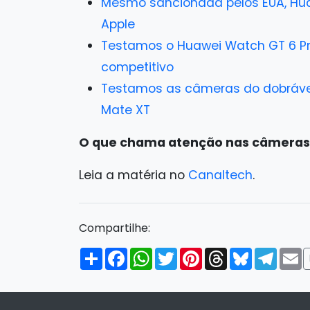
Mesmo sancionada pelos EUA, Hu
Apple
Testamos o Huawei Watch GT 6 P
competitivo
Testamos as câmeras do dobrável 
Mate XT
O que chama atenção nas câmeras
Leia a matéria no
Canaltech
.
Compartilhe:
Compartilhar
Facebook
WhatsApp
Twitter
Pinterest
Threads
Bluesky
Tele
E