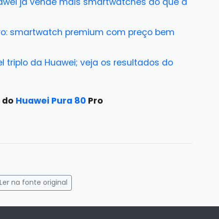
awei já vende mais smartwatches do que a
ro: smartwatch premium com preço bem
triplo da Huawei; veja os resultados do
 do
Huawei Pura 80
Pro
gram
mail
Ler na fonte original