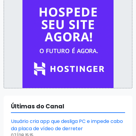
Últimas do Canal
Usuário cria app que desliga PC e impede cabo
da placa de vídeo de derreter
07/08 15:15