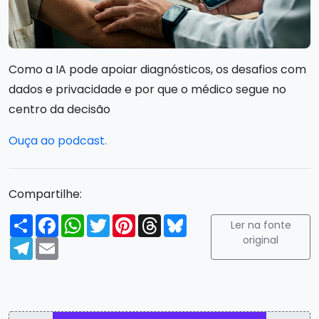
Como a IA pode apoiar diagnósticos, os desafios com
dados e privacidade e por que o médico segue no
centro da decisão
Ouça ao podcast.
Compartilhe:
Compartilhar
Facebook
WhatsApp
Twitter
Pinterest
Threads
Bluesky
Ler na fonte
original
Telegram
Email