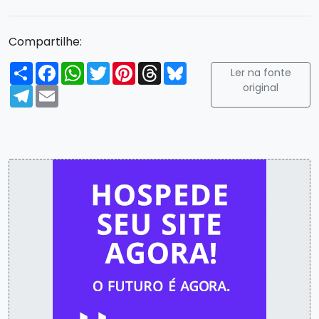
Compartilhe:
Compartilhar
Facebook
WhatsApp
Twitter
Pinterest
Threads
Bluesky
Ler na fonte
original
Telegram
Email