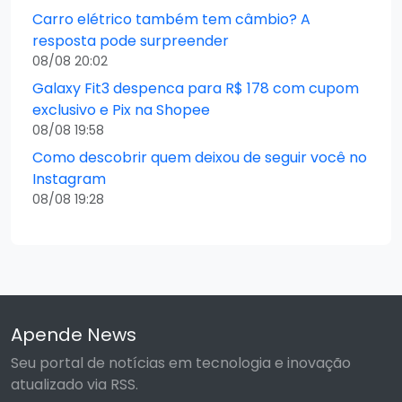
Carro elétrico também tem câmbio? A
resposta pode surpreender
08/08 20:02
Galaxy Fit3 despenca para R$ 178 com cupom
exclusivo e Pix na Shopee
08/08 19:58
Como descobrir quem deixou de seguir você no
Instagram
08/08 19:28
Apende News
Seu portal de notícias em tecnologia e inovação
atualizado via RSS.