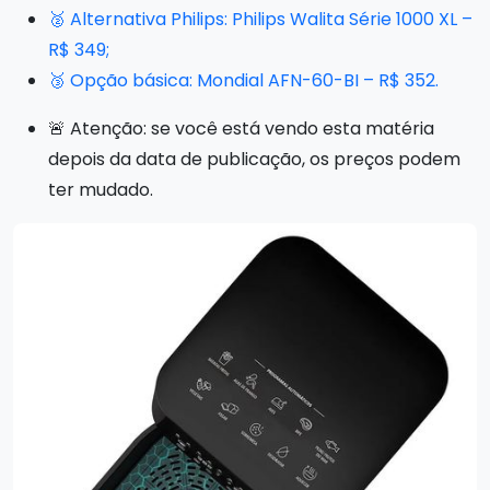
🥈 Alternativa Philips: Philips Walita Série 1000 XL –
R$ 349;
🥉 Opção básica: Mondial AFN-60-BI – R$ 352.
🚨 Atenção: se você está vendo esta matéria
depois da data de publicação, os preços podem
ter mudado.