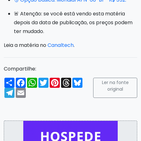
🚨 Atenção: se você está vendo esta matéria
depois da data de publicação, os preços podem
ter mudado.
Leia a matéria no
Canaltech
.
Compartilhe:
Compartilhar
Facebook
WhatsApp
Twitter
Pinterest
Threads
Bluesky
Ler na fonte
original
Telegram
Email