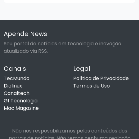
Apende News
Seu portal de notícias em tecnologia e inovação
atualizado via RSS.
Canais
Legal
TecMundo
Política de Privacidade
Diolinux
Termos de Uso
Canaltech
G1 Tecnologia
Mac Magazine
Não nos resposabilizamos pelos conteúdos dos
portais de notícias. Não temos nenhuma realação