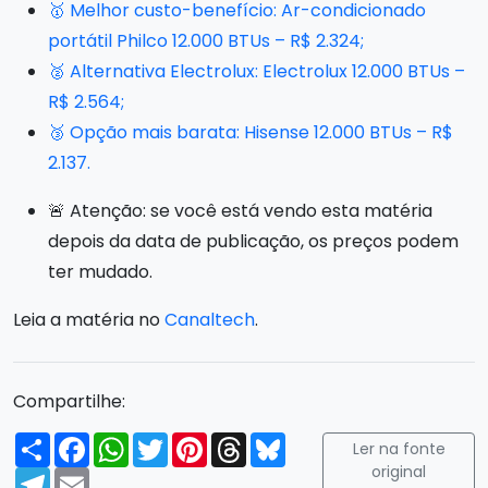
🥇 Melhor custo-benefício: Ar-condicionado
portátil Philco 12.000 BTUs – R$ 2.324;
🥈 Alternativa Electrolux: Electrolux 12.000 BTUs –
R$ 2.564;
🥉 Opção mais barata: Hisense 12.000 BTUs – R$
2.137.
🚨 Atenção: se você está vendo esta matéria
depois da data de publicação, os preços podem
ter mudado.
Leia a matéria no
Canaltech
.
Compartilhe:
Compartilhar
Facebook
WhatsApp
Twitter
Pinterest
Threads
Bluesky
Ler na fonte
original
Telegram
Email