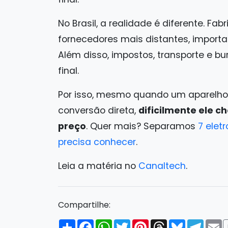
No Brasil, a realidade é diferente. 
fornecedores mais distantes, importa
Além disso, impostos, transporte e 
final.
Por isso, mesmo quando um aparelh
conversão direta,
dificilmente ele c
preço
. Quer mais? Separamos
7 elet
precisa conhecer
.
Leia a matéria no
Canaltech
.
Compartilhe:
Compartilhar
Facebook
WhatsApp
Twitter
Pinterest
Threads
Bluesky
Tele
E