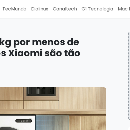
TecMundo
Diolinux
Canaltech
G1 Tecnologia
Mac 
0kg por menos de
os Xiaomi são tão