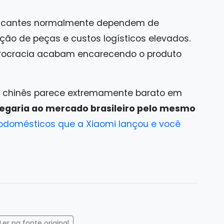
Fabricantes normalmente dependem de
ção de peças e custos logísticos elevados.
burocracia acabam encarecendo o produto
o chinês parece extremamente barato em
hegaria ao mercado brasileiro pelo mesmo
rodomésticos que a Xiaomi lançou e você
gram
mail
Ler na fonte original