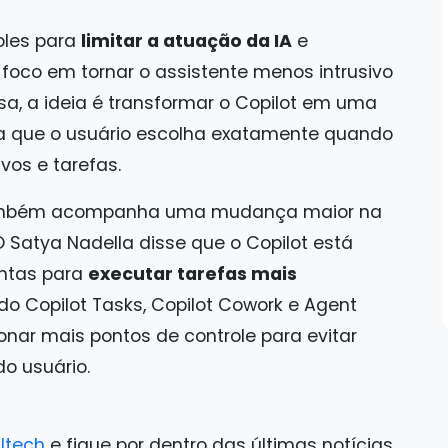
oles para
limitar a atuação da IA
e
m foco em tornar o assistente menos intrusivo
a, a ideia é transformar o Copilot em uma
a que o usuário escolha exatamente quando
vos e tarefas.
 também acompanha uma mudança maior na
O Satya Nadella disse que o Copilot está
ntas para
executar tarefas mais
do Copilot Tasks, Copilot Cowork e Agent
ionar mais pontos de controle para evitar
o usuário.
ltech
e fique por dentro das últimas notícias