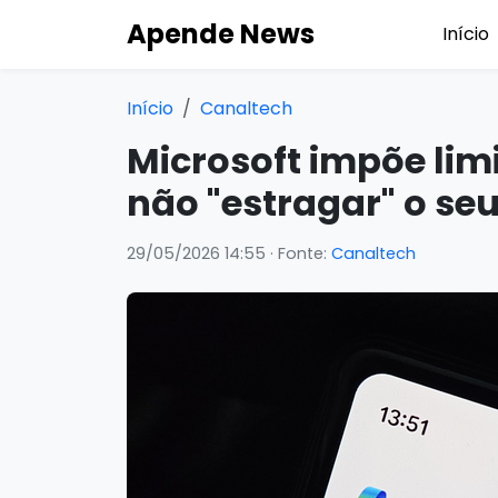
Apende News
Início
Início
Canaltech
Microsoft impõe limi
não "estragar" o se
29/05/2026 14:55
· Fonte:
Canaltech