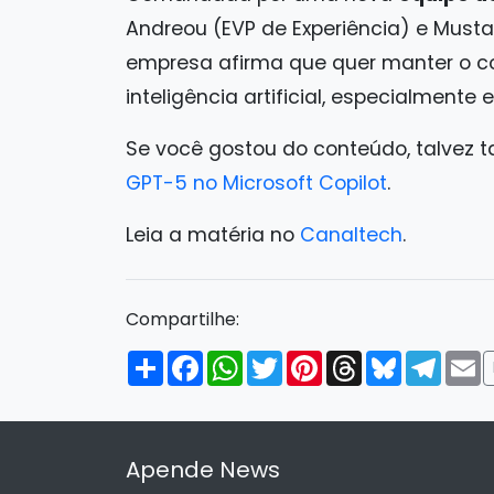
Andreou (EVP de Experiência) e Musta
empresa afirma que quer manter o c
inteligência artificial, especialmente
Se você gostou do conteúdo, talvez 
GPT-5 no Microsoft Copilot
.
Leia a matéria no
Canaltech
.
Compartilhe:
Compartilhar
Facebook
WhatsApp
Twitter
Pinterest
Threads
Bluesky
Tele
E
Apende News