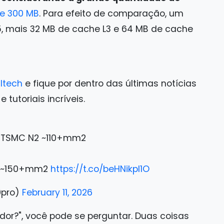
e 300 MB
. Para efeito de comparação, um
5, mais 32 MB de cache L3 e 64 MB de cache
ltech
e fique por dentro das últimas notícias
tutoriais incríveis.
e TSMC N2 ~110+mm2
N2 ~150+mm2
https://t.co/beHNikpl1O
0pro)
February 11, 2026
idor?", você pode se perguntar. Duas coisas