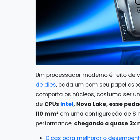
Um processador moderno é feito de v
de dies
, cada um com seu papel espe
comporta os núcleos, costuma ser u
de
CPUs
Intel
, Nova Lake, esse ped
110 mm²
em uma configuração de 8 nú
performance,
chegando a quase 3x 
Dicas para melhorar o desempenh