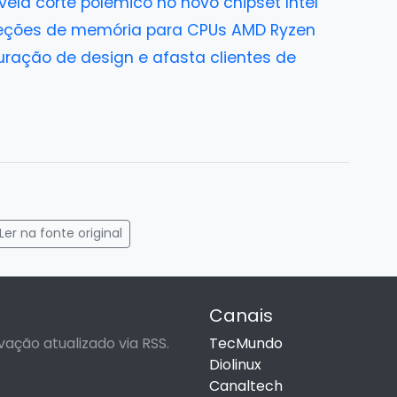
ela corte polêmico no novo chipset Intel
reções de memória para CPUs AMD Ryzen
turação de design e afasta clientes de
gram
mail
Ler na fonte original
Canais
vação atualizado via RSS.
TecMundo
Diolinux
Canaltech