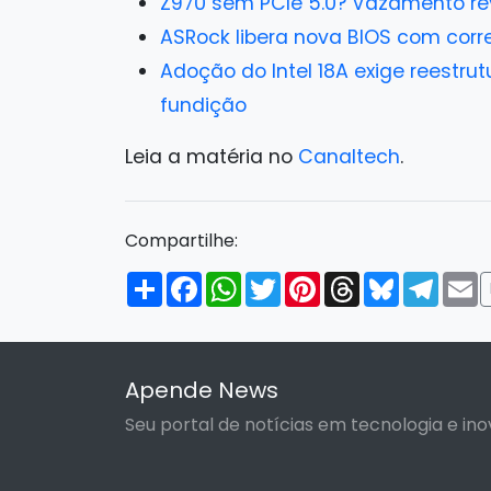
Z970 sem PCIe 5.0? Vazamento rev
ASRock libera nova BIOS com cor
Adoção do Intel 18A exige reestru
fundição
Leia a matéria no
Canaltech
.
Compartilhe:
Compartilhar
Facebook
WhatsApp
Twitter
Pinterest
Threads
Bluesky
Tele
E
Apende News
Seu portal de notícias em tecnologia e ino