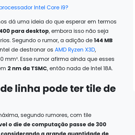
ocessador Intel Core i9?
nos dá uma ideia do que esperar em termos
 400 para desktop
, embora isso não seja
rios. Segundo o rumor, a adição de
144 MB
Intel de destronar os
AMD Ryzen X3D
,
150 mm². Esse rumor afirma ainda que esses
 em
2 nm da TSMC
, então nada de Intel 18A.
e linha pode ter tile de
áxima, segundo rumores, com tile
vel o die de computação passe de 300
e considerando a grande quantidade de