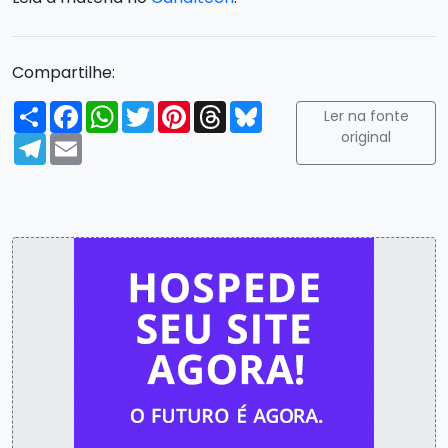
Compartilhe:
Compartilhar
Facebook
WhatsApp
Twitter
Pinterest
Threads
Bluesky
Ler na fonte
original
Telegram
Email