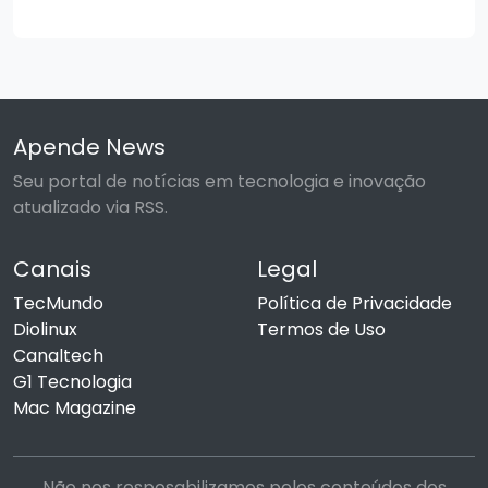
Apende News
Seu portal de notícias em tecnologia e inovação
atualizado via RSS.
Canais
Legal
TecMundo
Política de Privacidade
Diolinux
Termos de Uso
Canaltech
G1 Tecnologia
Mac Magazine
Não nos resposabilizamos pelos conteúdos dos