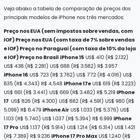
Veja abaixo a tabela de comparação de preços dos
principais modelos de iPhone nos três mercados:
Preço nos EUA (sem impostos sobre vendas, com
IOF)
Preço nos EUA (com taxa de 7% sobre vendas
e IOF)
Preço no Paraguai (com taxa de 10% da loja
e IOF)
Preço no Brasil
iPhone 15
US$ 410 (R$ 2.132)
US$ 438 (R$ 2.281) US$ 688 (R$ 3.582) R$ 3.957
iPhone 16
US$ 723 (R$ 3.762) US$ 772 (R$ 4.016) US$
835 (R$ 4.343) R$ 4.548
iPhone 17e
US$ 619 (R$ 3.223)
US$ 661 (R$ 3.441) US$ 669 (R$ 3.482) R$ 5.219
iPhone
17
US$ 826 (R$ 4.300) US$ 882 (R$ 4.591) US$ 980 (R$
5.099) R$ 6.479
iPhone Air
US$ 1.033 (R$ 5.376) US$
1.103 (R$ 5.740) US$ 1.037 (R$ 5.394) R$ 6.999
iPhone
17 Pro
US$ 1.137 (R$ 5.914) US$ 1.214 (R$ 6.314) US$ 1.421
(R$ 7.389) R$ 9.236
iPhone 17 Pro Max
US$ 1.240 (R$