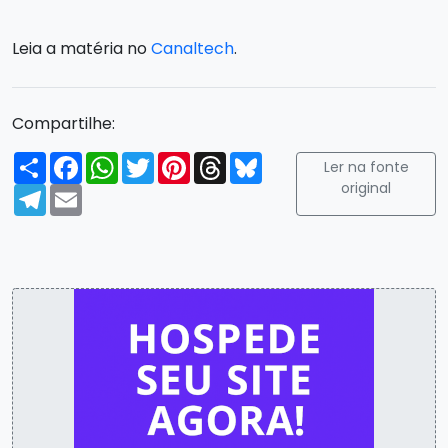
Leia a matéria no
Canaltech
.
Compartilhe:
Compartilhar
Facebook
WhatsApp
Twitter
Pinterest
Threads
Bluesky
Ler na fonte
original
Telegram
Email