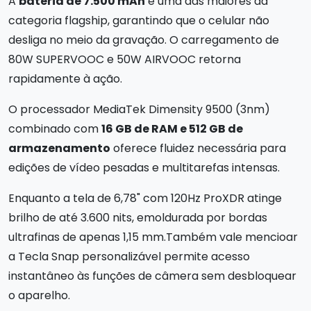
A
bateria de 7.500 mAh
é uma das maiores da
categoria flagship, garantindo que o celular não
desliga no meio da gravação. O carregamento de
80W SUPERVOOC e 50W AIRVOOC retorna
rapidamente à ação.
O processador MediaTek Dimensity 9500 (3nm)
combinado com
16 GB de RAM e 512 GB de
armazenamento
oferece fluidez necessária para
edições de vídeo pesadas e multitarefas intensas.
Enquanto a tela de 6,78" com 120Hz ProXDR atinge
brilho de até 3.600 nits, emoldurada por bordas
ultrafinas de apenas 1,15 mm.Também vale mencioar
a Tecla Snap personalizável permite acesso
instantâneo às funções de câmera sem desbloquear
o aparelho.