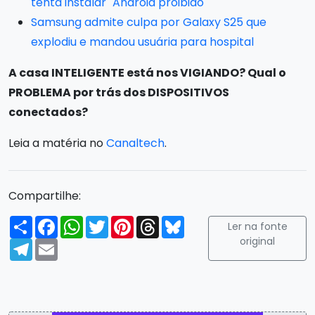
tenta instalar "Android proibido"
Samsung admite culpa por Galaxy S25 que
explodiu e mandou usuária para hospital
A casa INTELIGENTE está nos VIGIANDO? Qual o
PROBLEMA por trás dos DISPOSITIVOS
conectados?
Leia a matéria no
Canaltech
.
Compartilhe:
Compartilhar
Facebook
WhatsApp
Twitter
Pinterest
Threads
Bluesky
Ler na fonte
original
Telegram
Email