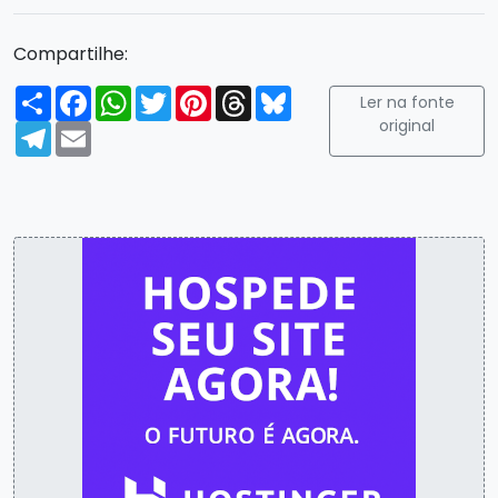
Compartilhe:
Compartilhar
Facebook
WhatsApp
Twitter
Pinterest
Threads
Bluesky
Ler na fonte
original
Telegram
Email