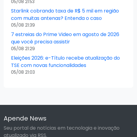
05/08 21:53
Starlink cobrando taxa de R$ 5 mil em região
com muitas antenas? Entenda o caso
05/08 21:39
7 estreias do Prime Video em agosto de 2026
que você precisa assistir
05/08 21:29
Eleições 2026: e-Título recebe atualização do
TSE com novas funcionalidades
05/08 21:03
Apende News
Seu portal de notícias em tecnologia e inovação
atualizado via RSS.