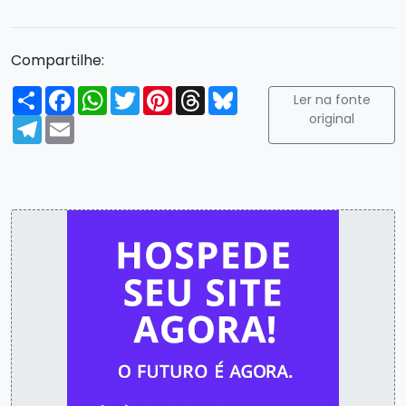
Compartilhe:
Compartilhar
Facebook
WhatsApp
Twitter
Pinterest
Threads
Bluesky
Ler na fonte
original
Telegram
Email